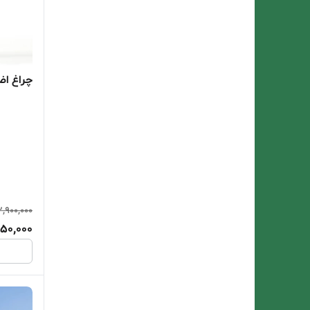
چراغ اضطرا
2,900,000
650,000