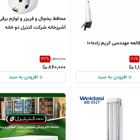
محافظ یخچال و فریزر و لوازم برقی
آشپزخانه شرکت کنترل دو خانه
لعه مهندسی کریم زاده101
42
%
1,500,000
20
%
860,000
1,
افزودن به سبد
افزودن به سبد