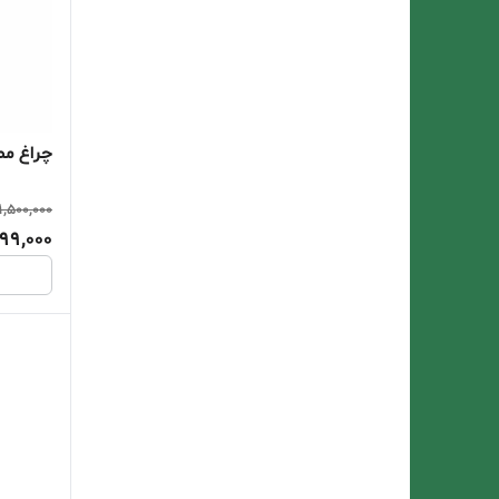
نمودار کنترل
ویداسی
چراغ مطا
1,500,000
199,000