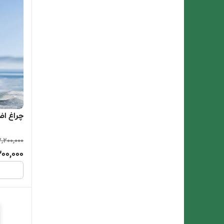
چراغ اضط
,200,000
300,000