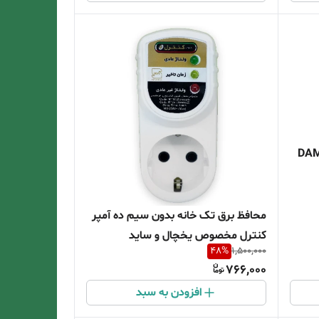
محافظ برق تک خانه بدون سیم ده آمپر
کنترل مخصوص یخچال و ساید
48
%
1,500,000
766,000
افزودن به سبد