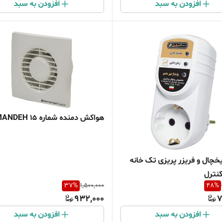
افزودن به سبد
افزودن به سبد
هواکش دمنده شماره 15 DAMANDEH
خچال و فریزر پریزی تک خانه
نترل
37
%
1,500,000
48
%
932,000
7
افزودن به سبد
افزودن به سبد