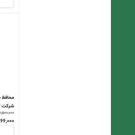
محافظ ی
شرکت ک
1,500,000
66,000