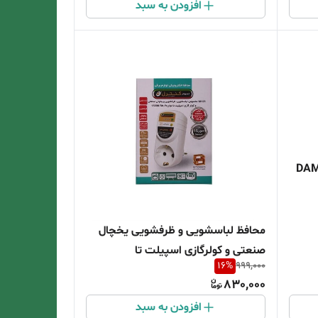
افزودن به سبد
محافظ لباسشویی و ظرفشویی یخچال
صنعتی و کولرگازی اسپیلت تا
16
%
999,000
توان18هزار
830,000
افزودن به سبد