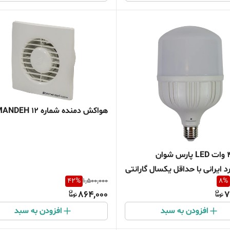
هواکش دمنده شماره 12 DAMANDEH
لامپ 40 وات LED پارس شوان
د ایرانی با حداقل یکسال گارانتی
42
%
1,500,000
8
%
864,000
7
افزودن به سبد
افزودن به سبد