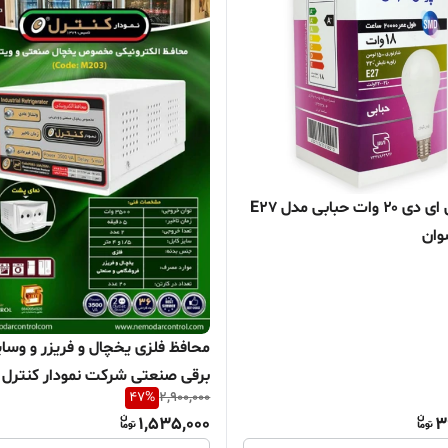
لامپ ال ای دی ۲۰ وات حبابی مدل E27
وان
محافظ فلزی یخچال و فریزر و وسا
برقی صنعتی شرکت نمودار کنترل ک
47
%
2,900,000
5\1 متری
1,535,000
3