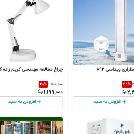
راری ویداسی 892
چراغ مطالعه مهندسی کریم زاده کد 1
20
%
1,500,000
28
%
3
1,199,000
2,
افزودن به سبد
افزودن به سبد