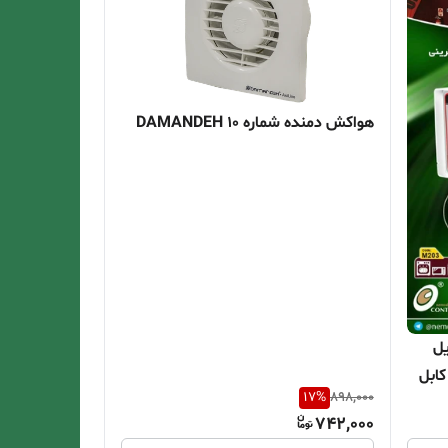
هواکش دمنده شماره 10 DAMANDEH
یل
ابل
17
%
898,000
742,000