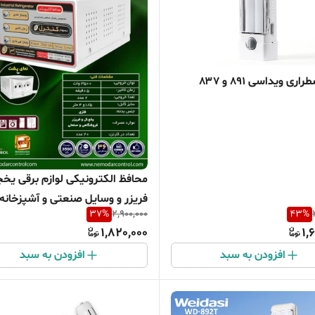
ری ویداسی 891 و ۸۳۷
محافظ الکترونیکی لوازم برقی یخچ
37
%
2,900,000
43
%
متری نمودار کنترل
1,820,000
1,
افزودن به سبد
افزودن به سبد