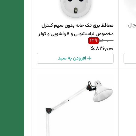
چال
محافظ برق تک خانه بدون سیم کنترل
مخصوص لباسشویی و ظرفشویی و کولر
44
%
1,500,000
گازی تا توان 18 هزار
826,000
افزودن به سبد