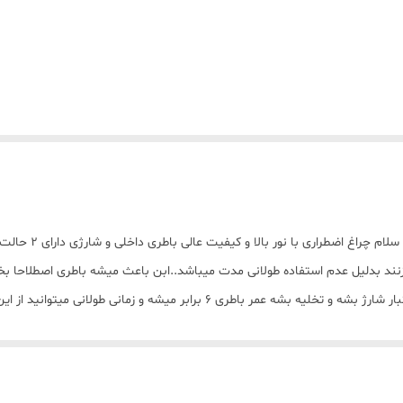
🔆چراغ اضطراری شارژ
زنند بدلیل عدم استفاده طولانی مدت میباشد..ابن باعث میشه باطری اصطلاحا بخوا
بشه یعنی زمانی که نیاز به استفاده ندارید حداقل ماهی یکبار شارژ بشه و تخلیه بشه
 تولید کننده ؛ همکاران ما محصول شما را قبل از بسته بندی تسط و بررسی کرده 
د نظر با شما تماس خواهند گرفت و همواره آماده پاسخگویی به سوالات احتمالی 