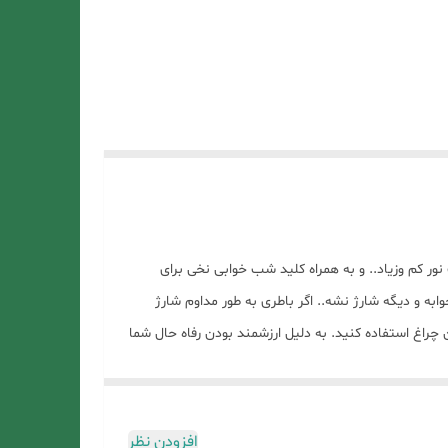
ی 2 حالته ویداسی weidasi🔆 عرض سلام چراغ اضطراری با نور بالا و کیفیت عالی باطری داخلی و شارژی دارای 2 حالت نور کم وزیاد.. و به همراه کلید شب خوابی نخی برای
به و دیگه شارژ نشه.. اگر باطری به طور مداوم شارژ
 عمر باطری 6 برابر میشه و زمانی طولانی میتوانید از این چراغ استفاده کنید. به دلیل ارزشمند بودن رفاه حال شما
تا کالایی سالم و با کیفیت به دست شما عزیزان برسد.
شما هستند و شما را برای خرید صحیح راهنمایی خواهند
کرد.💙 ✅مشتری عزیز تعدادی از کالا ها دارای تنوع کیفیت میباشد شما میتوانید سطح کیفی کالای مورد نظر را از پشتیبانی محصول سوال کنید . 🔶در صورت نارضایتی از کالا پس از 7 روز خرید کالا
افزودن نظر