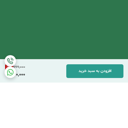
16
%
999,000
افزودن به سبد خرید
830,000