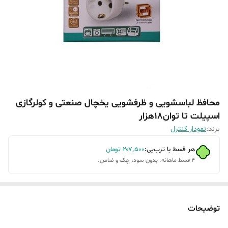
محافظ لباسشویی و ظرفشویی یخچال صنعتی و کولرگازی
اسپیلت تا توان18هزار
برند:
نمودار کنترل
هر قسط با ترب‌پی:
۲۰۷٬۵۰۰
تومان
۴ قسط ماهانه. بدون سود، چک و ضامن.
توضیحات