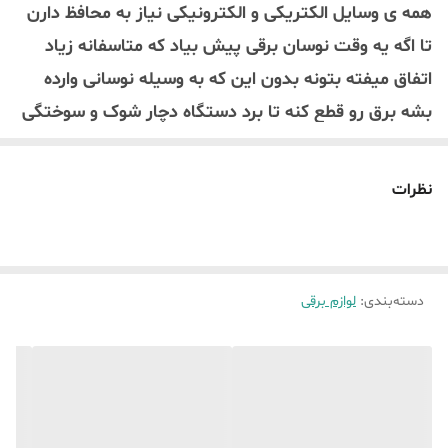
همه ی وسایل الکتریکی و الکترونیکی نیاز به محافظ دارن
تا اگه یه وقت نوسان برقی پیش بیاد که متاسفانه زیاد
اتفاق میفته بتونه بدون این که به وسیله نوسانی وارده
بشه برق رو قطع کنه تا برد دستگاه دچار شوک و سوختگی
نشه
این مدل محافظ مخصوص لوازم آشپزخونه و یخچال و فریزر
نظرات
که از یکی از معروف ترین شرکت هاست
این محافظ از شرکت نمودار کنترل (معروف به کنترل )و
دارای علامت استاندارد است و بسیار باکیفیت و سه سال
دسته‌بندی
:
لوازم برقی
گارانتی داره که با خیال راحت میشه ازش اسفاده کرد.