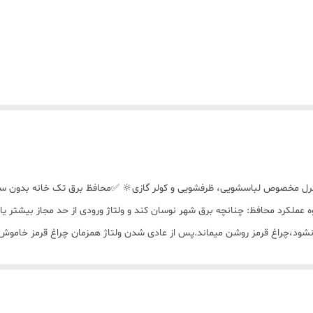
 عملکرد محافظ: چنانچه برق شهر نوسان کند و ولتاژ ورودی از حد مجاز بیشتر یا
 نشود،چراغ قرمز روشن میماند.پس از عادی شدن ولتاژ همزمان چراغ قرمز خاموش
ما مشتریان عزیز افزون بر کنترل کیفیت محصول توسط کارخانه تولید کننده ؛ هم
د. 💙همکاران ما برای اطمینان شما از خرید درست محصول مورد نظر با شما تماس 
اهند کرد.💙 ✅مشتری عزیز تعدادی از کالا ها دارای تنوع کیفیت میباشد شما میت