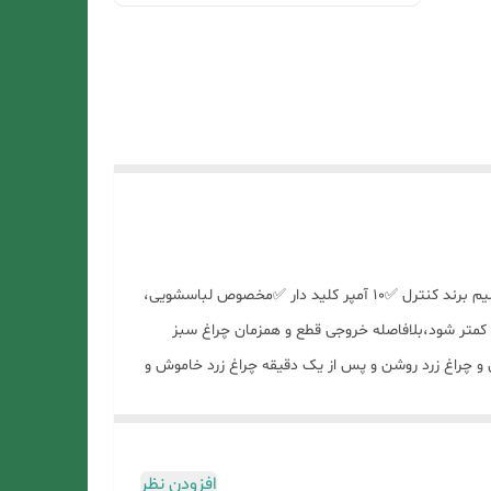
عرض سلام 🔆محافظ برق تک خانه بدون سیم ده آمپر کنترل مخصوص لباسشویی، ظرفشویی و کولر گازی🔆 ✅محافظ برق تک خانه بدون سیم برند کنترل ✅10 آمپر کلید دار ✅مخصوص لباسشویی،
 کمتر شود،بلافاصله خروجی قطع و همزمان چراغ سبز
 و چراغ زرد روشن و پس از یک دقیقه چراغ زرد خاموش و
کاران ما محصول شما را قبل از بسته بندی تسط و بررسی
خواهند گرفت و همواره آماده پاسخگویی به سوالات
وانید سطح کیفی کالای مورد نظر را از پشتیبانی محصول
افزودن نظر