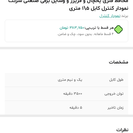
محافظ فلزی یخچال و فریزر و وسایل برقی صنعتی شرکت
نمودار کنترل کابل 5\1 متری
برند:
نمودار کنترل
هر قسط با ترب‌پی:
۳۸۳٬۷۵۰
تومان
۴ قسط ماهانه. بدون سود، چک و ضامن.
مشخصات
طول کابل
یک و نیم متری
توان خروجی
3500 دقیقه
زمان تاخیر
5 دقیقه
تعداد خروجی
2 عدد
نظرات