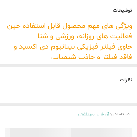
توضیحات
ویژگی های مهم محصول قابل استفاده حین
فعالیت های روزانه، ورزشی و شنا
حاوی فیلتر فیزیکی تیتانیوم دی اکسید و
فاقد فیلتر و جاذب شیمیایی
کرم ضد آفتاب سان سیف بژ طبیعی
محافظت از پوست با SPF50+ در برابر UVA
نظرات
و UVB دارای ماندگاری طولانی مدت تا 2
ساعت
مقاوم در برابر آب، تعریق و آلودگی
دسته‌بندی
:
آرایشی و بهداشتی
کرم سان سیف بژ طبیعی مرطوب کننده
پوست با بهره گیری از آلوئه ورا التیام دهنده