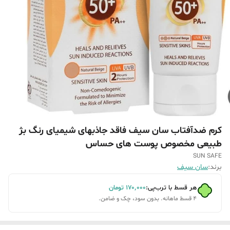
کرم ضدآفتاب سان سیف فاقد جاذبهای شیمیای رنگ بژ
طبیعی مخصوص پوست های حساس
SUN SAFE
برند:
سان سیف
هر قسط با ترب‌پی:
۱۷۰٬۰۰۰
تومان
۴ قسط ماهانه. بدون سود، چک و ضامن.