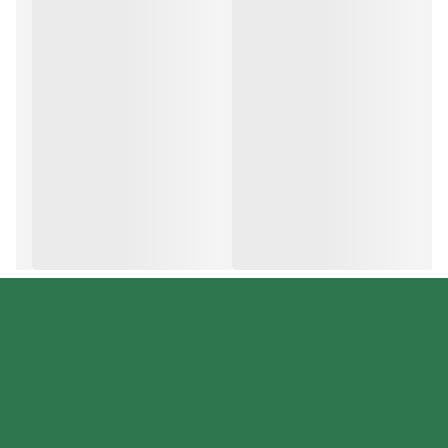
التهابات پوستی ناشی از نور خورشید و
تسکین آن
ضدآفتاب سان سیف بژ طبیعی جلوگیری از
ایجاد قرمزی و حساسیت ناشی از نور آفتاب
تسکین، تقویت و بازسازی کننده ساختار
پوست
فاقد اسانس