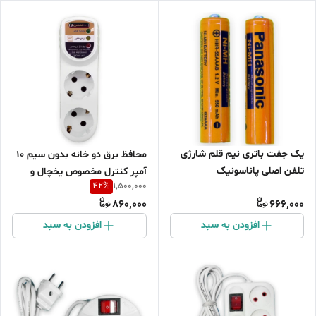
یک جفت باتری نیم قلم شارژی
محافظ برق دو خانه بدون سیم 10
تلفن اصلی پاناسونیک
آمپر کنترل مخصوص یخچال و
42
%
1,500,000
PANASONIC
ساید
860,000
666,000
افزودن به سبد
افزودن به سبد