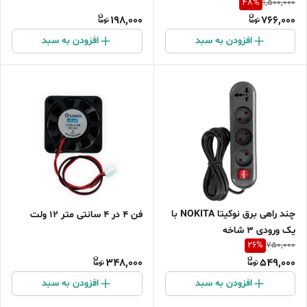
48
%
1,500,000
ساید
198,000
766,000
افزودن به سبد
افزودن به سبد
چند راهی برق نوکیتا NOKITA با
فن 4 در 4 سانتی متر 12 ولت
یک ورودی 3 شاخه
26
%
750,000
348,000
549,000
افزودن به سبد
افزودن به سبد