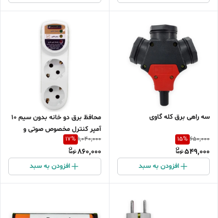
سه راهی برق کله گاوی
محافظ برق دو خانه بدون سیم 10
آمپر کنترل مخصوص صوتی و
17
%
15
%
1,040,000
650,000
تصویری و کامپیوتر و پکیج
860,000
549,000
افزودن به سبد
افزودن به سبد