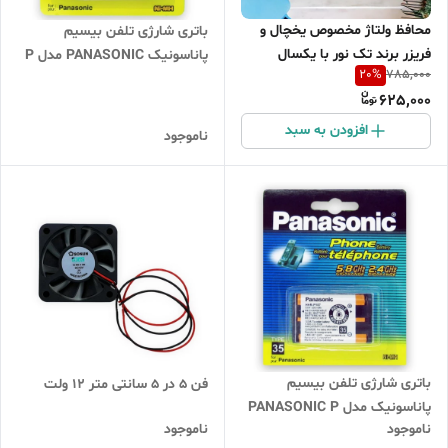
محافظ ولتاژ مخصوص یخچال و
باتری شارژی تلفن بیسیم
فریزر برند تک نور با یکسال
پاناسونیک PANASONIC مدل P
20
%
785,000
گارانتی بی قید و شرط تعویض
105
625,000
افزودن به سبد
ناموجود
باتری شارژی تلفن بیسیم
فن 5 در 5 سانتی متر 12 ولت
پاناسونیک مدل PANASONIC P
ناموجود
ناموجود
107