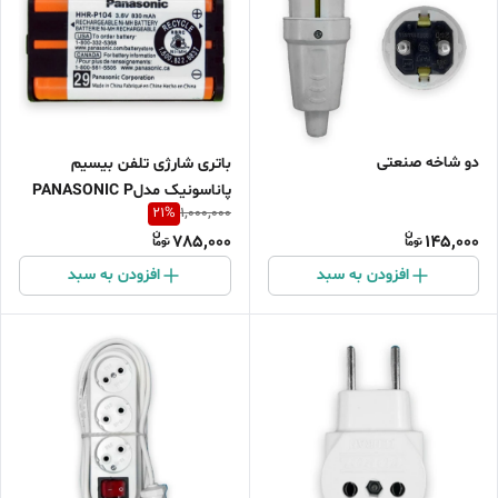
دو شاخه صنعتی
باتری شارژی تلفن بیسیم
پاناسونیک مدلPANASONIC P
21
%
1,000,000
104
785,000
145,000
افزودن به سبد
افزودن به سبد