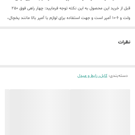
قبل از خرید این محصول به این نکته توجه فرمایید: چهار راهی فوق 250
ولت و 6-10 آمپر است و جهت استفاده برای لوازم با آمپر بالا مانند یخچال،
ساید، ماشین لباسشویی، اتو و امثال آن مناسب نبوده و به هیچ وجه
توصیه نمی شود. غالب استفاده این چهار راهی برای لوازمی چون تلویزیون،
نظرات
کامپیوتر و محصولات صوتی و تصویری مشابه می باشد. به دلیل ارزشمند
بودن رفاه حال شما مشتریان عزیز افزون بر کنترل کیفیت محصول توسط
کارخانه تولید کننده؛ همکاران ما محصول شما را قبل از بسته بندی تست و
دسته‌بندی
:
کابل، رابط و مبدل
بررسی کرده تا کالایی سالم و با کیفیت به دست شما عزیزان برسد. 💙
همکاران ما برای اطمینان شما از خرید درست محصول مورد نظر با شما
تماس خواهند گرفت و همواره آماده پاسخگویی به سوالات احتمالی شما
هستند و شما را برای خرید صحیح راهنمایی خواهند کرد.💙 ✅ مشتری عزیز!
تعدادی از کالا ها دارای تنوع کیفیت می باشد. شما می توانید سطح کیفی
کالای مورد نظر را از پشتیبانی محصول سوال کنید . ❤️ اساس کار ما بر
اساس اعتماد و احترام است پس در صورت نارضایتی از محصول کافیست