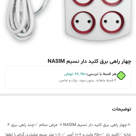
چهار راهی برق کلید دار نسیم NASIM
هر قسط با ترب‌پی:
۸۷٬۲۵۰
تومان
۴ قسط ماهانه. بدون سود، چک و ضامن.
توضیحات
🔆چهار راهی برق کلید دار نسیم NASIM🔆 عرض سلام ✅چند راهی برق 4
خانه ✅کلید دار ✅۲۵۰ ولت و ۶-۱۰ آمپر ✅ 1.8 متر سیم مشتری گرامی! لطفا