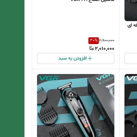
ه ای
30
%
2,900,000
2,010,000
افزودن به سبد