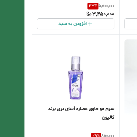
37
%
5,500,000
3,450,000
افزودن به سبد
سرم مو حاوی عصاره آسای بری برند
کالیون
29
%
850,000