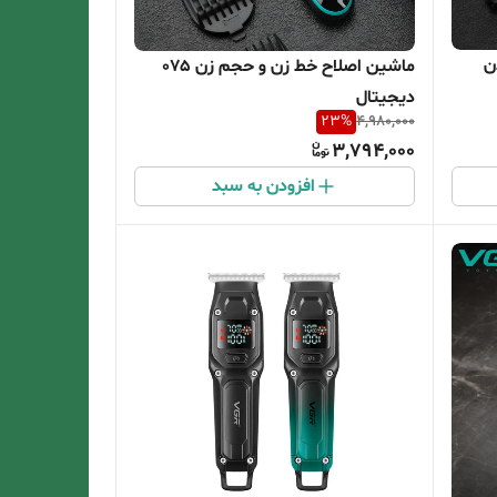
ن
ماشین اصلاح خط زن و حجم زن 075
دیجیتال
23
%
4,980,000
3,794,000
افزودن به سبد