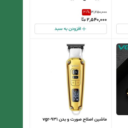
21
%
3,250,000
2,540,000
افزودن به سبد
ماشین اصلاح صورت و بدن vgr-931