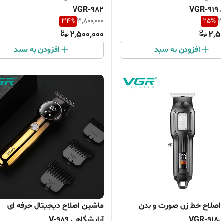
V
VGR-982
34
%
3,800,000
25
%
3
2,500,000
2,5
افزودن به سبد
افزودن به سبد
صلاح خط زن صورت و بدن
ماشین اصلاح دیجیتال حرفه ای
V
آرایشگاهی V-989