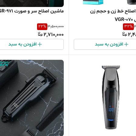
صلاح خط زن و حجم زن
ماشین اصلاح سر و صورت VGR-971
VG
22
%
3,500,000
32
%
3
2,710,000
2,4
افزودن به سبد
افزودن به سبد