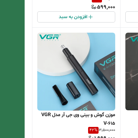
599,000
افزودن به سبد
موزن گوش و بینی وی جی آر مدل VGR
V-615
42
%
3,500,000