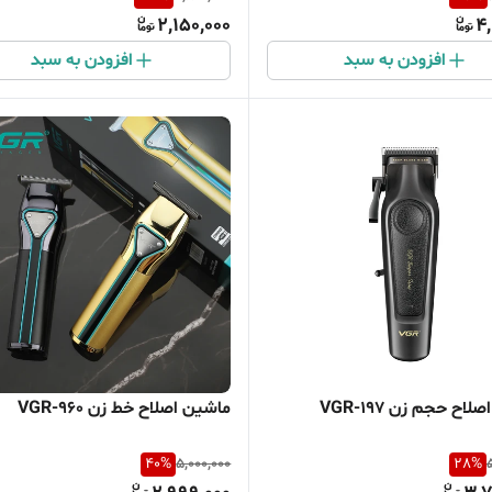
2,150,000
4,
افزودن به سبد
افزودن به سبد
اح حجم زن VGR-197
ماشین اصلاح خط زن VGR-960
40
%
5,000,000
28
%