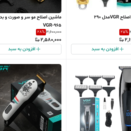
VGRمدل 290
ماشین اصلاح مو سر و صورت و بد
VGR-965
28
%
3,600,000
25
%
2
2,580,000
2,
افزودن به سبد
افزودن به سبد