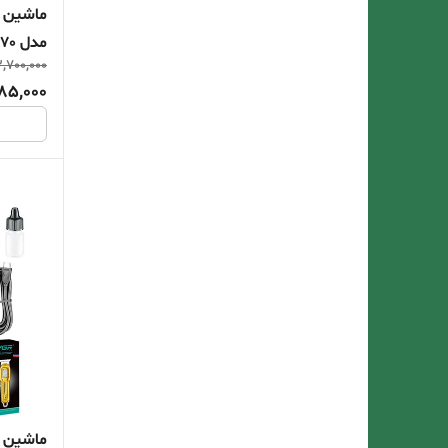
مدل V-070
,700,000
85,000
ماشین ا