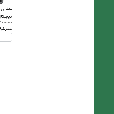
ماشین ا
دیجیتال R-070
,700,000
85,000