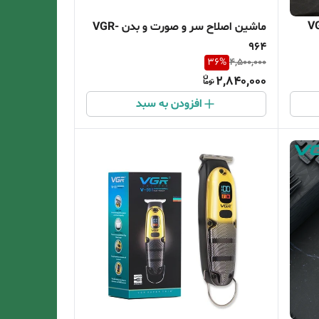
ماشین اصلاح سر و صورت و بدن VGR-
964
36
%
4,500,000
2,840,000
افزودن به سبد