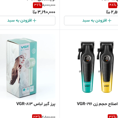
36
%
5,000,000
48
%
3,190,000
2,5
افزودن به سبد
افزودن به سبد
اح حجم زن VGR-196
پرز گیر لباس VGR-813
23
%
2,800,000
36
%