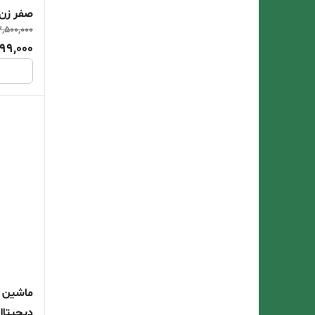
صفر زن GR-919
,500,000
99,000
ماشین ا
دیجیتالGR-918