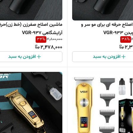
صلاح حرفه ای برای مو سر و
ماشین اصلاح صفرزن (خط زن)حرف
VGR-933
آرایشگاهی VGR-937
34
%
3,800,000
38
%
3
2,478,000
2,3
افزودن به سبد
افزودن به سبد