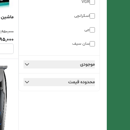
VGR
اسکرانچی
ماشین اصلاح 
جی
,950,000
195,000
سان سیف
سان وی
موجودی
کالیون
محدوده قیمت
کامفیز