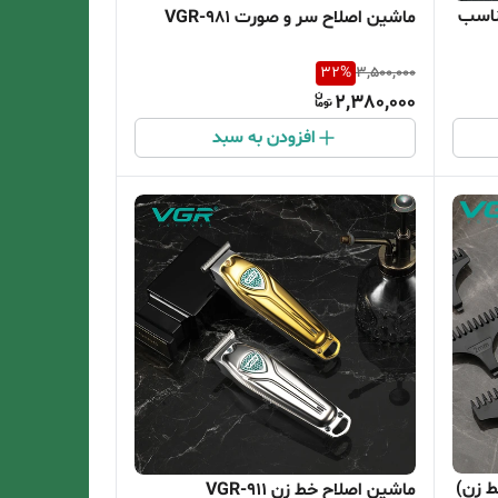
ناسب
ماشین اصلاح سر و صورت VGR-981
32
%
3,500,000
2,380,000
افزودن به سبد
ط زن)
ماشین اصلاح خط زن VGR-911