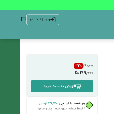
ورود | ثبت‌نام
31
%
290,000
199,000
افزودن به سبد خرید
هر قسط با ترب‌پی:
۴۹٬۷۵۰
تومان
۴ قسط ماهانه. بدون سود، چک و ضامن.