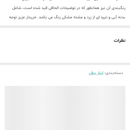
رنگبندی آن نیز همانطور که در توضیحات الحاقی قید شده است، شامل
بدنه آبی و تیره ای از زرد و مشته مشکی رنگ می باشد. خریدار عزیز توجه
نمایید: همکاران ما از سلامتی کالاهای خریداری توسط مشتریان اطمینان
حاصل می نمایند با این وجود در صورت نارضایتی می توانید کالا را مرجوع
نظرات
کنید. همکاران ما صبورانه پاسخگوی شما خواهند بود. نکته مهم: تصاعد
دود در هنگام استفاده از هویه در مرتبه اول، کاملا طبیعی است؛ نگران
نباشید.
دسته‌بندی
:
ابزار برقی