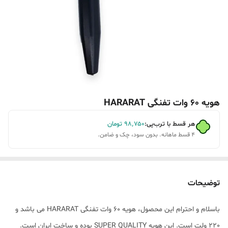
هویه 60 وات تفنگی HARARAT
هر قسط با ترب‌پی:
۹۸٬۷۵۰
تومان
۴ قسط ماهانه. بدون سود، چک و ضامن.
توضیحات
باسلام و احترام این محصول، هویه 60 وات تفنگی HARARAT می باشد و
220 ولت است. این هویه SUPER QUALITY بوده و ساخت ایران است.