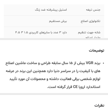
جنس تیغه
استیل پیشرفته ضد زنگ
تکنولوژی اصلاح
برش مستقیم
شانه جهت تنظیم
دارد 3 عدد با سایزهای کاریردی 1.5 3 4.5
مقدار اصلاح
منبع انرژی
باتری
توضیحات
مدت زمان شارژ
240 دقیقه
برند VGR بیش از 15 سال سابقه طراحی و ساخت ماشین اصلاح
های با کیفیت را در سراسر دنیا دارد همچنین این برند در عرضه
مدت زمان کار
500 دقیقه
لوازم شخصی برقی فعالیت داشته و محصولات آن مورد تأیید
تجهیزات جانبی
سه عدد شانه فرچه جهت نظافت دستگاه روغن
استاندارد اروپا CE قرار گرفته است.
داخل جعبه
جهت روانکاری کابل شارژUSB دفترچه راهنما
این محصول عالی هم از شرکت خوش نام VGR دارای ویژگی های
نمایش میزان شارژ
با لامپ آبی و قرمز
فوق العاده ای که اون رو از ماشین اصلاح های دیگه متمایز میکنه
نظرات