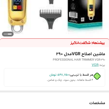
ماشین اصلاح VGRمدل 290
PROFESSIONAL HAIR TRIMMER VGR-290
برند:
VGR
هر قسط با ترب‌پی:
۵۴۸٬۷۵۰
تومان
۴ قسط ماهانه. بدون سود، چک و ضامن.
مشخصات