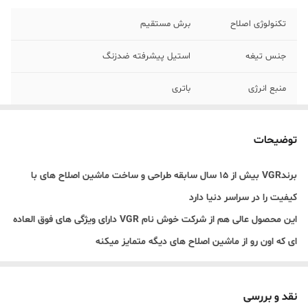
تکنولوژی اصلاح
برش مستقیم
جنس تیغه
استیل پیشرفته ضدزنگ
منبع انرژی
باتری
مدت زمان شارژ
90 دقیقه
توضیحات
مدت زمان کار
120 دقیقه
برند
VGR
بیش از 15 سال سابقه طراحی و ساخت ماشین اصلاح های با
تجهیزات جانبی
3عدد شانه با سایزهای متفاوت کابل شارژ USB
کیفیت را در سراسر دنیا دارد
داخل جعبه
فرچه جهت نظاف تیغه و دستگاه روغن جهت
روانکاری دفترچه راهنما
این محصول عالی هم از شرکت خوش نام VGR دارای ویژگی های فوق العاده
ای که اون رو از ماشین اصلاح های دیگه متمایز میکنه
یکی از این ویژگی ها باتری فوق العاده این دستگاها که باعث میشه با دو
ساعت شارژ دو ساعت کامل کار کنه یعنی حدودا برای 7 یا 8 بار اصلاح کامل
نقد و بررسی
بریم برای معرفی کامل تر محصول: