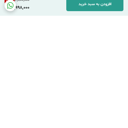
37
%
4,800,000
افزودن به سبد خرید
2,998,000
برگشت به بالا
ارسال اکسپرس شهری
ارسال پست پیشتاز