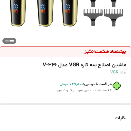
ماشین اصلاح سه کاره VGR مدل V-366
برند:
VGR
هر قسط با ترب‌پی:
۷۴۹٬۵۰۰
تومان
۴ قسط ماهانه. بدون سود، چک و ضامن.
نظرات