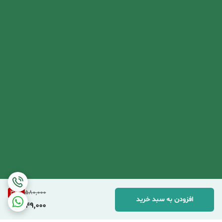
39
%
580,000
افزودن به سبد خرید
349,000