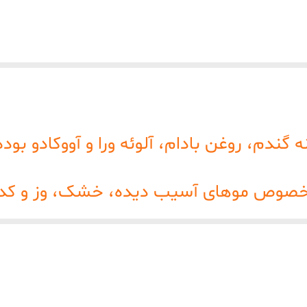
گندم، روغن بادام، آلوئه ورا و آووکادو بوده
ه خصوص موهای آسیب دیده، خشک، وز و کد
 آسیب دیده بر اثر رنگ، دکلره، سشوار، اتو
 کردن خارش پوست سر، شوره و موخوره، ساق
بریشمی می بخشد.