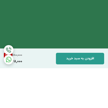
34
%
680,000
افزودن به سبد خرید
448,000