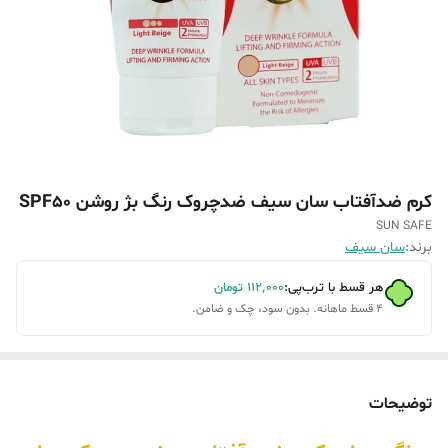
کرم ضدآفتاب سان سیف ضدچروک رنگ بژ روشن SPF50
SUN SAFE
برند:
سان سیف
هر قسط با ترب‌پی:
۱۱۲٬۰۰۰
تومان
۴ قسط ماهانه. بدون سود، چک و ضامن.
توضیحات