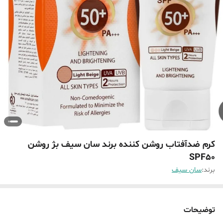
کرم ضدآفتاب روشن کننده برند سان سیف بژ روشن
SPF50
برند:
سان سیف
توضیحات