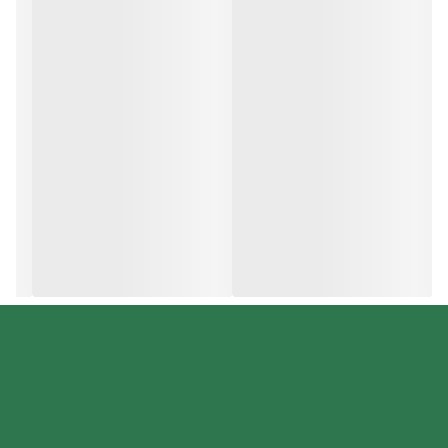
تابش‌های UVB و UVA.
کمک به درمان موثر جوش‌های صورت.
پایدار در برابر تعریق و شستشو.
قابل استفاده به عنوان آرایش.
ضد حساسیت