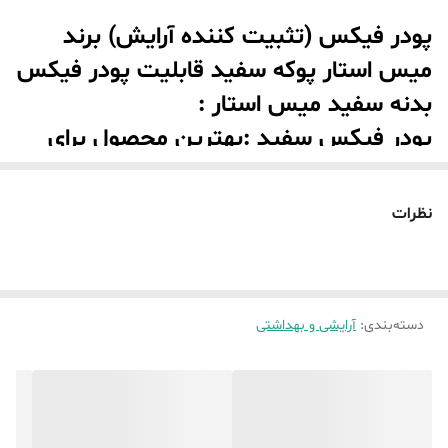
پودر فیکس (تثبیت کننده آرایش) برند
میس استار پوکه سفید قابلیت پودر فیکس
بدنه سفید میس استار :
پودر فیکس سفید :بهترین محصول برای
تثبیت و ماندگار کردن آ؛رایش صورت ، این
پودر با دانه های بسیار ریز خود به جذب
نظرات
چربی اضافی پوست کمک می کند و از براق
شدن و تکه تکه شدن کرم پودر یا کانسیلر
جلوگیری می نماید .
دسته‌بندی
:
آرایشی و بهداشتی