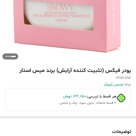
پودر فیکس (تثبیت کننده آرایش) برند میس استار
miss star
برند:
میس استار
هر قسط با ترب‌پی:
۱۲۴٬۷۵۰
تومان
۴ قسط ماهانه. بدون سود، چک و ضامن.
توضیحات