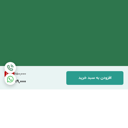
23
%
650,000
افزودن به سبد خرید
499,000