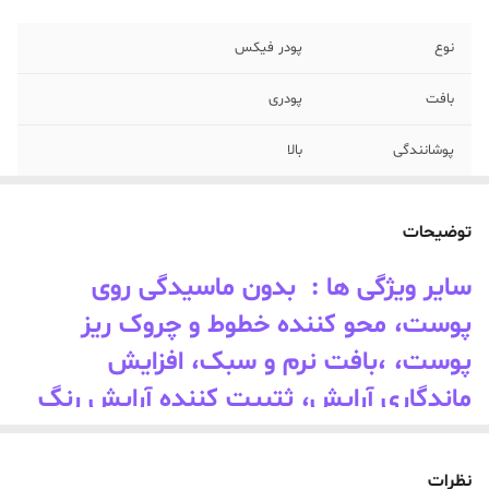
نوع
پودر فیکس
بافت
پودری
پوشانندگی
بالا
جلوه نهایی
مات
توضیحات
مناسب نوع پوست
انواع پوست
سایر ویژگی ها : بدون ماسیدگی روی
کاربرد
استفاده روزانه، مهمانی
پوست، محو کننده خطوط و چروک ریز
پوست، ،بافت نرم و سبک، افزایش
ماندگاری آرایش، ثتبیت کننده آرایش رنگ
بنفش این محصول :
پودر فیکس بنفش: برای رفع زردی یا کدری
نظرات