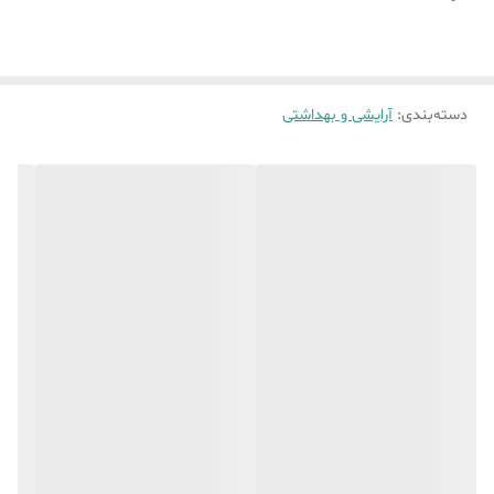
زیر چشم کاربرد درد این رنگ به خصوص
برای پوست هایی که به دلایل مختلف مانند
خستگی یا بیماری زرد به نظر می رسند عالی
دسته‌بندی
:
آرایشی و بهداشتی
است و با رفله بنفش موجود کاملا این
معایب بر طرف می گردد .