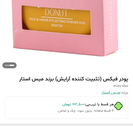
پودر فیکس (تثبیت کننده آرایش) برند میس استار
miss star
برند:
میس استار
هر قسط با ترب‌پی:
۱۶۲٬۵۰۰
تومان
۴ قسط ماهانه. بدون سود، چک و ضامن.