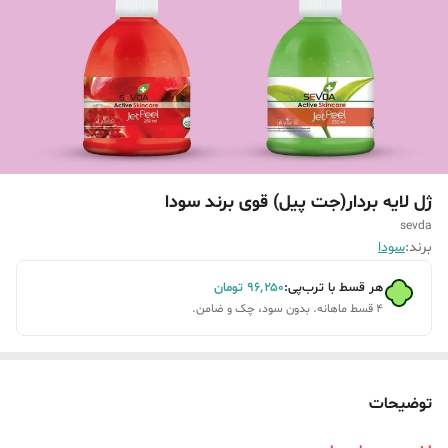
ژل لایه بردار(جت پیل) قوی برند سودا
sevda
برند:
سودا
هر قسط با ترب‌پی:
۹۶٬۲۵۰
تومان
۴ قسط ماهانه. بدون سود، چک و ضامن.
توضیحات