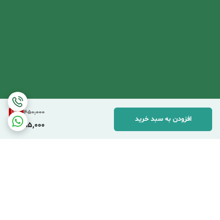
14
%
450,000
افزودن به سبد خرید
385,000