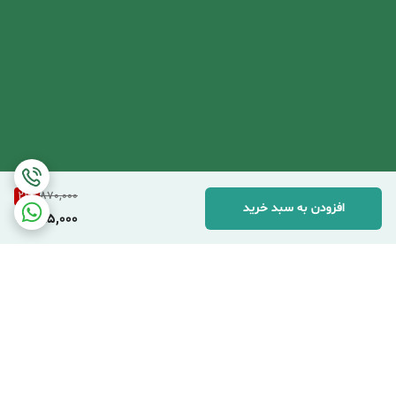
21
%
870,000
افزودن به سبد خرید
685,000