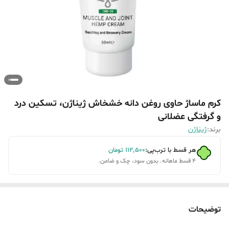
کرم ماساژ حاوی روغن دانه خشخاش ژیناژن، تسکین درد
و گرفتگی عضلانی
برند:
ژیناژن
هر قسط با ترب‌پی:
۱۱۲٬۵۰۰
تومان
۴ قسط ماهانه. بدون سود، چک و ضامن.
توضیحات