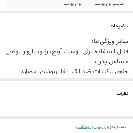
مناسب نوع پوست
انواع پوست
حجم
50 میلی لیتر
توضیحات
سن
بزرگسال
سایر ویژگی‌ها:
مناسب برای
خانم‌ها و آقایان
قابل استفاده برای پوست آرنج، زانو، بازو و نواحی
نواحی قابل استفاده
نواحی حساس بدن کشاله ران زیر بغل آرنج زانو
حساس بدن،
حاوی ترکیبات ضد لک آلفا آربوتین، عصاره
ترکیبات موثر
عصاره بابونه و مریم گلی
لیکوریس و استیل گلوکز آمین
نوع محفظه
تیوپی
نظرات
نگهدارنده
پارابن
ندارد
برند
ژیناژن
دسته‌بندی
:
آرایشی و بهداشتی