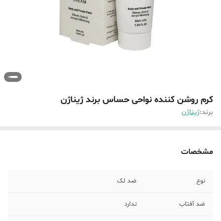
کرم روشن کننده نواحی حساس برند ژیناژن
برند:
ژیناژن
مشخصات
نوع
ضد لک
ضد آفتاب
ندارد