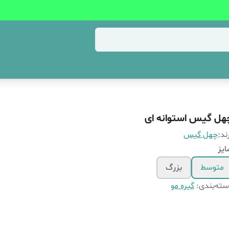
هل گیس استوانه ای
ند:
چهل گیس
یز
متوسط
بزرگ
ته‌بندی
:
گیره مو