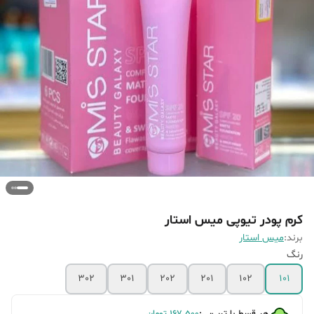
کرم پودر تیوپی میس استار
برند:
میس استار
رنگ
302
301
202
201
102
101