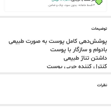
هر قسط با ترب‌پی:
۱۶۷٬۵۰۰
تومان
۴ قسط ماهانه. بدون سود، چک و ضامن.
توضیحات
پوشش‌دهی کامل پوست به صورت طبیعی
بادوام و سازگار با پوست
داشتن تناژ طبیعی
کنترل کننده چربی پوست
آبرسان پوست
احساس لطافت و نرمی و عدم احساس
نظرات
سنگینی روی پوست بدون اسانس spf20