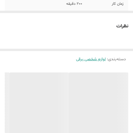
زمان کار
200 دقیقه
ظرفیت باتری
2000 میلی آمپر
نظرات
شانه جهت تنظیم
دارد
مقدار اصلاح
سایز شانه ها
1.5 3 4.5 6 10 13 16 19 میلی متر
دسته‌بندی
:
لوازم شخصی برقی
جنس تیغه
فولاد پیشرفته ضدزنگ
نوع شارژ
تایپ C