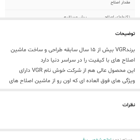
مقدار اصلاح
تکنولوژی اصلاح
برش مستقیم
ظرفیت باتری
2600 میلی آمپر
توضیحات
قابلیت تنظیم
دارد
برندVGR بیش از 15 سال سابقه طراحی و ساخت ماشین
قدرت موتور
اصلاح های با کیفیت را در سراسر دنیا دارد
حداکثر قدرت موتور
7000 دور
این محصول عالی هم از شرکت خوش نام VGR دارای
ویژگی های فوق العاده ای که اون رو از ماشین اصلاح های
ضد آب
هست
دیگه متمایز میکنه
درجه ضدآب
IPX7
یکی از این ویژگی ها باتری فوق العاده این دستگاهه که
نظرات
باتری 2600 میلی آمپری داره که باعث میشه با چهار ساعت
شارژ 300 دقیقه کامل کار کنه یعنی حدودا برای 20 یا 25
بار اصلاح کامل.
دسته‌بندی
:
لوازم شخصی برقی