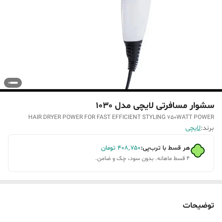
سشوار مسافرتی لایچی مدل 1030
HAIR DRYER POWER FOR FAST EFFICIENT STYLING 750WATT POWER
برند:
لایچی
هر قسط با ترب‌پی:
۴۰۸٬۷۵۰
تومان
۴ قسط ماهانه. بدون سود، چک و ضامن.
توضیحات