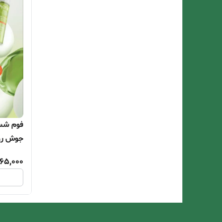
فوم شس
جوش روغ
65,000