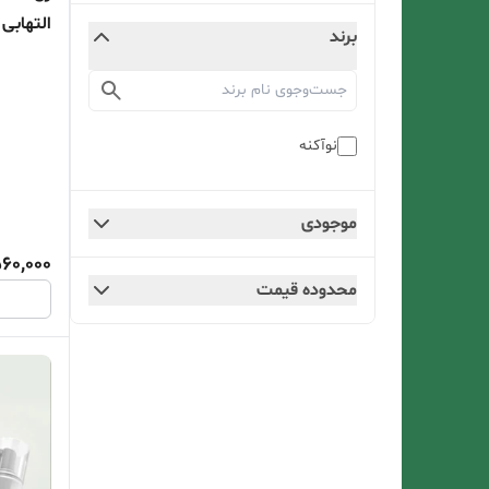
التهابی
برند
نوآکنه
موجودی
60,000
محدوده قیمت