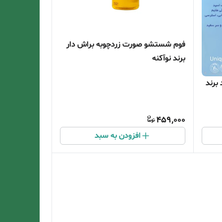
فوم شستشو صورت زردچوبه براش دار
برند نوآکنه
برند
459,000
افزودن به سبد