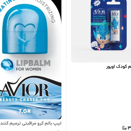
م کودک اویور
لیپ بالم کرو مراقبتی ترمیم کنند
3