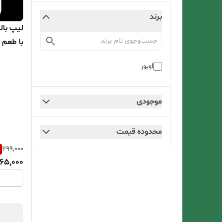
برند
لیپ بال
با طعم و
بیشتر (
اویور
موجودی
محدوده قیمت
299,000
65,000