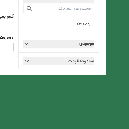
کرم پمپ
دنی ون
50,000
موجودی
محدوده قیمت